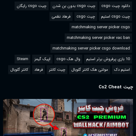
دانلود چیت csgo
چیت csgo بدون بن شدن
چیت csgo رایگان
چیت csgo استیم
چیت csgo
فرهاد نظمی
matchmaking server picker csgo
matchmaking server picker vac ban
matchmaking server picker csgo download
10 بازی پرفروش برتر استیم
وال هک csgo
اپیک گیمز
Steam
استیم دک
مولتی هک کانتر گلوبال
چیت کانتر
فرهاد
کانتر گلوبال
چیت Cs2 Cheat