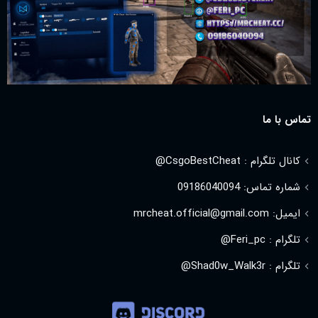
تماس با ما
کانال تلگرام : CsgoBestCheat@
شماره تماس: 09186040094
ایمیل: mrcheat.official@gmail.com
تلگرام : Feri_pc@
تلگرام : Shad0w_Walk3r@