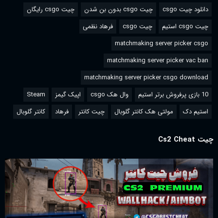
دانلود چیت csgo
چیت csgo بدون بن شدن
چیت csgo رایگان
چیت csgo استیم
چیت csgo
فرهاد نظمی
matchmaking server picker csgo
matchmaking server picker vac ban
matchmaking server picker csgo download
10 بازی پرفروش برتر استیم
وال هک csgo
اپیک گیمز
Steam
استیم دک
مولتی هک کانتر گلوبال
چیت کانتر
فرهاد
کانتر گلوبال
چیت Cs2 Cheat