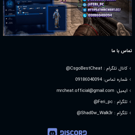
تماس با ما
کانال تلگرام : CsgoBestCheat@
شماره تماس: 09186040094
ایمیل: mrcheat.official@gmail.com
تلگرام : Feri_pc@
تلگرام : Shad0w_Walk3r@