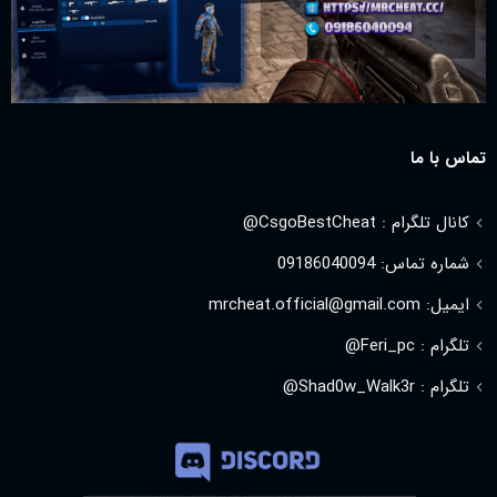
تماس با ما
کانال تلگرام : CsgoBestCheat@
شماره تماس: 09186040094
ایمیل: mrcheat.official@gmail.com
تلگرام : Feri_pc@
تلگرام : Shad0w_Walk3r@