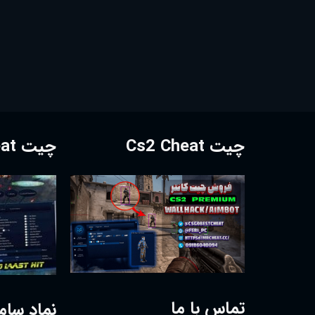
چیت Cs2 Cheat
چیت Dota2 Cheat
تماس با ما
نماد سام