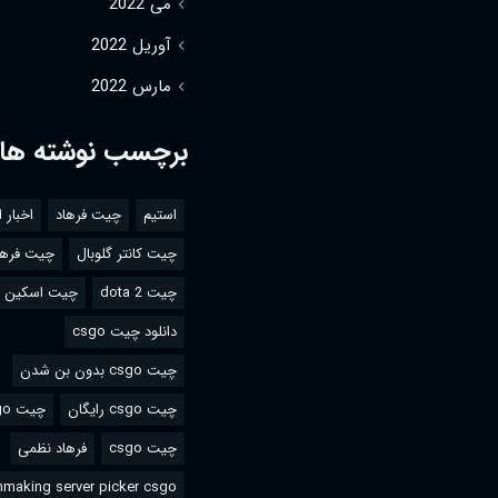
می 2022
آوریل 2022
مارس 2022
برچسب نوشته ها
استیم
چیت فرهاد
اخبار 
چیت کانتر گلوبال
چیت فرها
چیت dota 2
چیت اسکین csgo
دانلود چیت csgo
چیت csgo بدون بن شدن
چیت csgo رایگان
چیت csgo استیم
چیت csgo
فرهاد نظمی
making server picker csgo