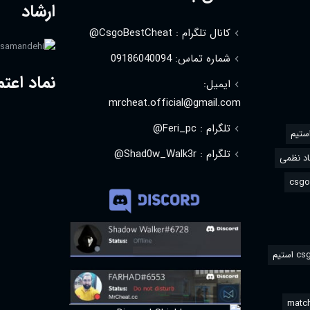
ارشاد
کانال تلگرام : CsgoBestCheat@
شماره تماس: 09186040094
نماد اعتم
ایمیل:
mrcheat.official@gmail.com
تلگرام : Feri_pc@
استیم
تلگرام : Shad0w_Walk3r@
د نظمی
match