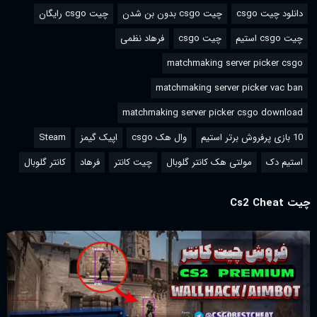
دانلود چیت csgo
چیت csgo بدون بن شدن
چیت csgo رایگان
چیت csgo استیم
چیت csgo
فرهاد نظمی
matchmaking server picker csgo
matchmaking server picker vac ban
matchmaking server picker csgo download
10 بازی پرفروش برتر استیم
وال هک csgo
اپیک گیمز
Steam
استیم دک
مولتی هک کانتر گلوبال
چیت کانتر
فرهاد
کانتر گلوبال
چیت Cs2 Cheat