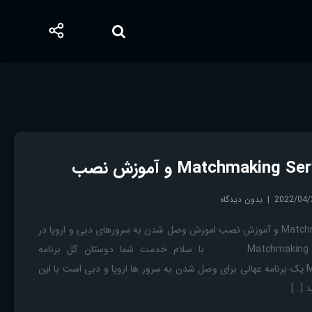
2022/04/
بدون دیدگاه
برنامه Matchmaking Server Picker و آموزش نصب اموزش وصل شدن به سرورهای دبی و اروپا در
کانتر گلوبال Matchmaking Server Picker با سلام خدمت شما دوستان گل برنامه
Matchmaking Server Picker یک برنامه عهالی برای وصل شدن به سرور ها اروپا و دبی است با این
 […]