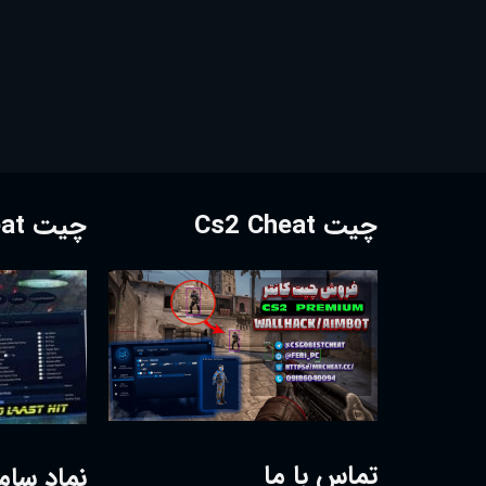
چیت Cs2 Cheat
چیت Dota2 Cheat
تماس با ما
نماد سام