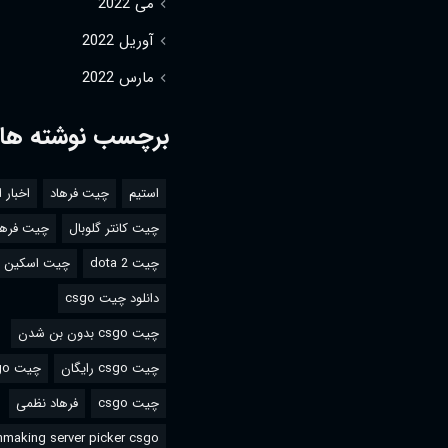
می 2022
آوریل 2022
مارس 2022
برچسب نوشته ها
استیم
چیت فرهاد
اخبار 
چیت کانتر گلوبال
چیت فرها
چیت dota 2
چیت اسکین csgo
دانلود چیت csgo
چیت csgo بدون بن شدن
چیت csgo رایگان
چیت csgo استیم
چیت csgo
فرهاد نظمی
making server picker csgo