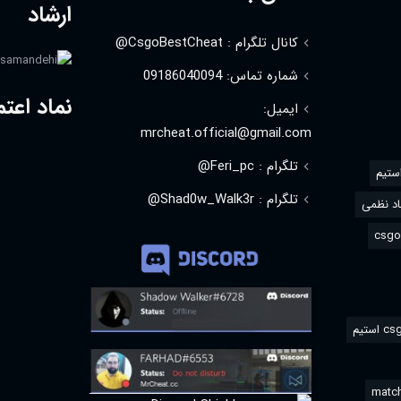
ارشاد
کانال تلگرام : CsgoBestCheat@
شماره تماس: 09186040094
نماد اعتم
ایمیل:
mrcheat.official@gmail.com
تلگرام : Feri_pc@
استیم
تلگرام : Shad0w_Walk3r@
د نظمی
match