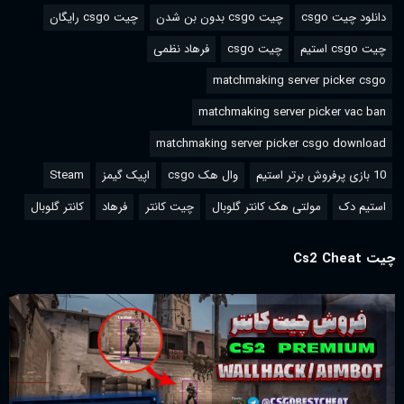
دانلود چیت csgo
چیت csgo بدون بن شدن
چیت csgo رایگان
چیت csgo استیم
چیت csgo
فرهاد نظمی
matchmaking server picker csgo
matchmaking server picker vac ban
matchmaking server picker csgo download
10 بازی پرفروش برتر استیم
وال هک csgo
اپیک گیمز
Steam
استیم دک
مولتی هک کانتر گلوبال
چیت کانتر
فرهاد
کانتر گلوبال
چیت Cs2 Cheat