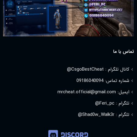
تماس با ما
کانال تلگرام : CsgoBestCheat@
شماره تماس: 09186040094
ایمیل: mrcheat.official@gmail.com
تلگرام : Feri_pc@
تلگرام : Shad0w_Walk3r@