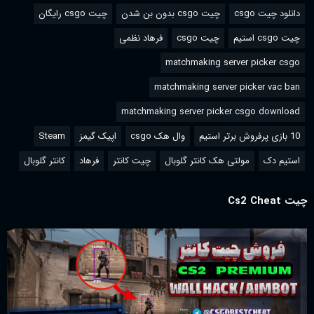
دانلود چیت csgo
چیت csgo بدون بن شدن
چیت csgo رایگان
چیت csgo استیم
چیت csgo
فرهاد نظمی
matchmaking server picker csgo
matchmaking server picker vac ban
matchmaking server picker csgo download
10 بازی پرفروش برتر استیم
وال هک csgo
اپیک گیمز
Steam
استیم دک
مولتی هک کانتر گلوبال
چیت کانتر
فرهاد
کانتر گلوبال
چیت Cs2 Cheat