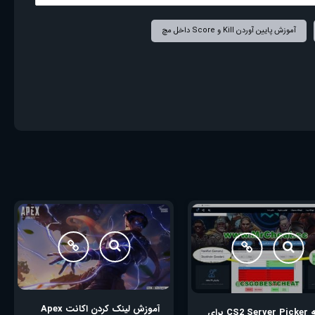
آموزش پایین آوردن Kill و Score داخل مچ
آموزش لینک کردن اکانت Apex
برنامه CS2 Server Picker برای