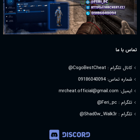
تماس با ما
کانال تلگرام : CsgoBestCheat@
شماره تماس: 09186040094
ایمیل: mrcheat.official@gmail.com
تلگرام : Feri_pc@
تلگرام : Shad0w_Walk3r@